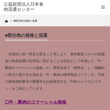
Home
■部分肉の規格と流通
■部分肉の規格と流通
全国的に統一普及を図ること等により、食肉製造コストの低減
及び食肉流通の合理化に資することを目的として作成した『牛・
豚肉のコマーシャル規格』や、業界全体で「標準化」し、積極的
に取引の電子化を進める『牛・豚肉の標準商品コード』や、牛肉
の個体識別番号の重量等を記録保存する『牛肉トレーサビリテ
ィ』をご紹介しています。
☐牛・豚肉のコマーシャル規格