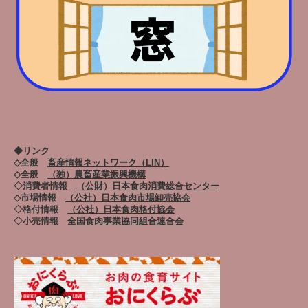
◆リンク
◇全般
畜産情報ネットワーク（LIN）
◇全般
（独）農畜産業振興機構
◇消費者情報
（公財）日本食肉消費総合センター
◇市場情報
（公社）日本食肉市場卸売協会
◇格付情報
（公社）日本食肉格付協会
◇小売情報
全国食肉事業協同組合連合会