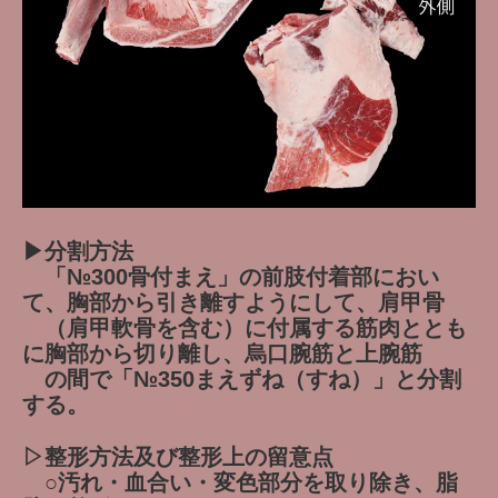
▶分割方法
「№300骨付まえ」の前肢付着部におい
て、胸部から引き離すようにして、肩甲骨
（肩甲軟骨を含む）に付属する筋肉ととも
に胸部から切り離し、烏口腕筋と上腕筋
の間で「№350まえずね（すね）」と分割
する。
▷整形方法及び整形上の留意点
○汚れ・血合い・変色部分を取り除き、脂