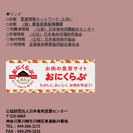
◆リンク
◇全般
畜産情報ネットワーク（LIN）
◇全般
（独）農畜産業振興機構
◇消費者情報
（公財）日本食肉消費総合センター
◇市場情報
（公社）日本食肉市場卸売協会
◇格付情報
（公社）日本食肉格付協会
◇小売情報
全国食肉事業協同組合連合会
公益財団法人日本食肉流通センター
〒210-0869
神奈川県川崎市川崎区東扇島24番地
TEL：044-266-1172
FAX：044-299-3216