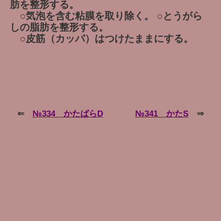
肪を整形する。
○気泡を含む粘膜を取り除く。 ○とうがら
しの脂肪を整形する。
○皮筋（カッパ）はつけたままにする。
⇐
№334 かたばらD
№341 かたS
⇒