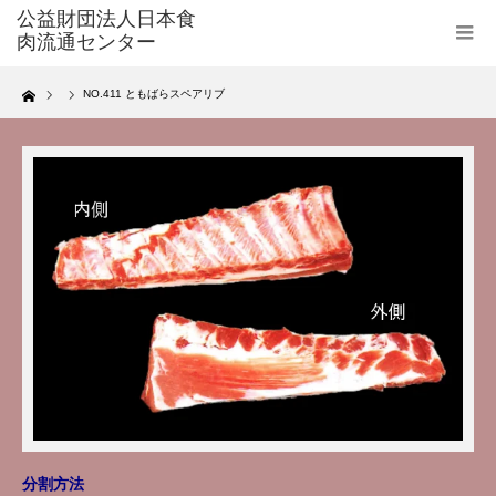
Home
NO.411 ともばらスペアリブ
分割方法