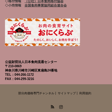
◇格付情報
（公社）日本食肉格付協会
◇小売情報
全国食肉事業協同組合連合会
公益財団法人日本食肉流通センター
〒210-0869
神奈川県川崎市川崎区東扇島24番地
TEL：044-266-1172
FAX：044-299-3216
部分肉価格専門チャンネル
サイトマップ
利用規約
RSS
Instagram