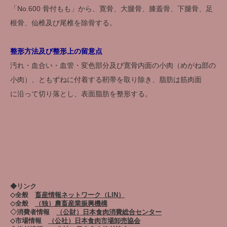
「No.600 骨付もも」から、寛骨、大腿骨、膝蓋骨、下腿骨、足
根骨、仙椎及び尾椎を除骨する。
整形方法及び整形上の留意点
汚れ・血合い・血管・変色部分及び寛骨内面の小肉（めがね部の
小肉）、ともずねに付着する靭帯を取り除き、脂肪は筋肉面
に沿って切り落とし、表面脂肪を整形する。
◆リンク
◇全般
畜産情報ネットワーク（LIN）
◇全般
（独）農畜産業振興機構
◇消費者情報
（公財）日本食肉消費総合センター
◇市場情報
（公社）日本食肉市場卸売協会