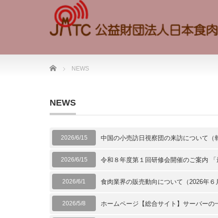
Home
NEWS
NEWS
2026/6/15
中国の小売訪日視察団の来訪について（
2026/6/15
令和８年度第１回研修会開催のご案内 
2026/6/1
食肉業界の販売動向について（2026年６
2026/5/8
ホームページ【総合サイト】サーバーの