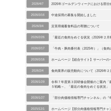
2026/4/7
2026年ゴールデンウィークにおける部
2026/3/16
中途採用の募集を開始しました
2026/3/4
災害用備蓄食料品の寄贈について
2026/2/26
「最近の食肉をめぐる状況（2026年２
2026/2/17
「牛肉・豚肉番付表（2025年）」（食
2026/2/16
ホームページ【総合サイト】サーバーの
2026/2/4
食肉業界の販売動向について（2026年２
2026/1/29
令和７年度第３回研修会開催のご案内「
５戦略～、「最近の食肉をめぐる状況」
2026/1/27
「部分肉価格情報専門チャンネル」の『年
2025/12/1
ホームページ【部分肉価格情報専門チャ