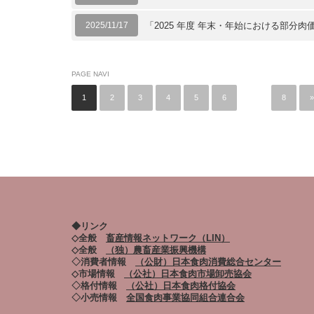
2025/11/17
「2025 年度 年末・年始における部
PAGE NAVI
1
2
3
4
5
6
…
8
»
◆リンク
◇全般
畜産情報ネットワーク（LIN）
◇全般
（独）農畜産業振興機構
◇消費者情報
（公財）日本食肉消費総合センター
◇市場情報
（公社）日本食肉市場卸売協会
◇格付情報
（公社）日本食肉格付協会
◇小売情報
全国食肉事業協同組合連合会