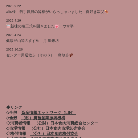
2023.9.22
alic様 若手職員の皆様がいらっしゃいました 肉好き親父
2022.4.26
新棟の竣工式を開きました
ウサ平
2023.4.24
健康登山等のすすめ 月 風来坊
2022.10.26
センター周辺散歩（その６） 島散歩
◆リンク
◇全般
畜産情報ネットワーク（LIN）
◇全般
（独）農畜産業振興機構
◇消費者情報
（公財）日本食肉消費総合センター
◇市場情報
（公社）日本食肉市場卸売協会
◇格付情報
（公社）日本食肉格付協会