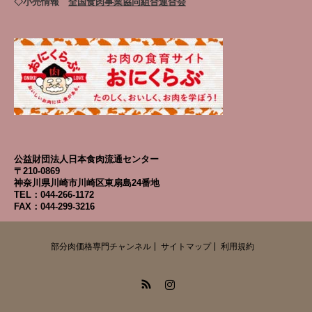
◇小売情報
全国食肉事業協同組合連合会
公益財団法人日本食肉流通センター
〒210-0869
神奈川県川崎市川崎区東扇島24番地
TEL：044-266-1172
FAX：044-299-3216
部分肉価格専門チャンネル
サイトマップ
利用規約
RSS
Instagram