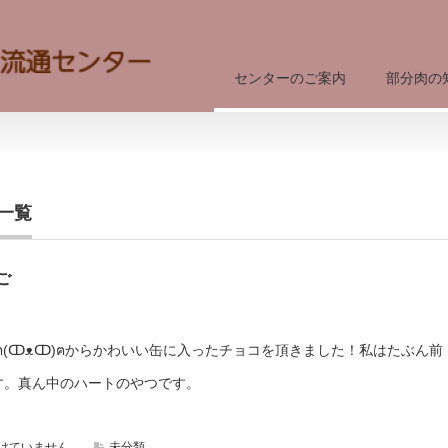
センターのご案内
部分肉の
一覧
ご
ฅ(ↀᴥↀ)ฅからかわいい缶に入ったチョコを頂きました！私はたぶん前
す。真ん中のハートのやつです。
けていません
未分類