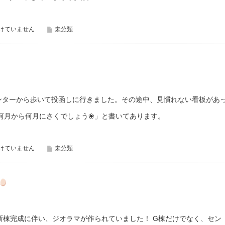
けていません
未分類
ンターから歩いて投函しに行きました。その途中、見慣れない看板があ
何月から何月にさくでしょう❀」と書いてあります。
けていません
未分類
95a;新棟完成に伴い、ジオラマが作られていました！ G棟だけでなく、セン