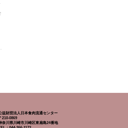
そ
せ
公益財団法人日本食肉流通センター
〒210-0869
神奈川県川崎市川崎区東扇島24番地
TEL：044-266-1172