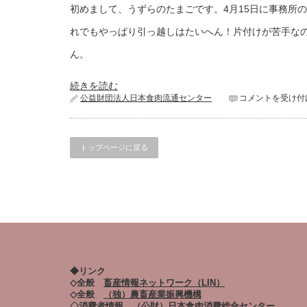
初めまして、うずらのたまごです。4月15日に事務所
れでもやっぱり引っ越しはたいへん！片付けが苦手な
ん。
続きを読む
公益財団法人日本食肉流通センター
コメントを受け付
トップページに戻る
◆リンク
◇全般
畜産情報ネットワーク（LIN）
◇全般
（独）農畜産業振興機構
◇消費者情報
（公財）日本食肉消費総合センター