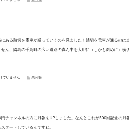
路にある踏切を電車が通っていくのを見ました！踏切を電車が通るのは
ません。隣島の千鳥町の広い道路の真ん中を大胆に（しかも斜めに）横
けていません
未分類
門チャンネルの方に月報をUPしました。なんとこれが500回記念の月
からスタートしているんですね。