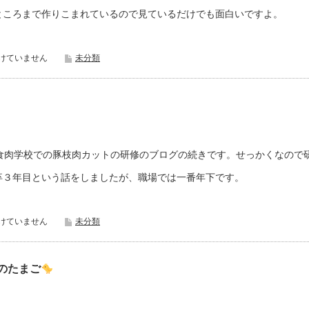
ところまで作りこまれているので見ているだけでも面白いですよ。
けていません
未分類
f95a;食肉学校での豚枝肉カットの研修のブログの続きです。せっかくなので
卒３年目という話をしましたが、職場では一番年下です。
けていません
未分類
のたまご